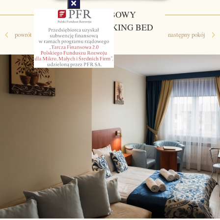
2-OSOBOWY
COMFORT KING BED
powrót
następny pokój