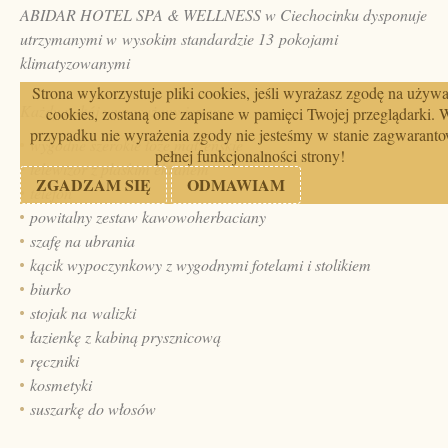
ABIDAR HOTEL SPA & WELLNESS w Ciechocinku dysponuje
utrzymanymi w wysokim standardzie 13 pokojami
klimatyzowanymi
Strona wykorzystuje pliki cookies, jeśli wyrażasz zgodę na używ
Każdy pokój wyposażony jest w:
cookies, zostaną one zapisane w pamięci Twojej przeglądarki. 
przypadku nie wyrażenia zgody nie jesteśmy w stanie zagwarant
wygodne szerokie łoże małżeńskie
pełnej funkcjonalności strony!
telewizor z płaskim ekranem
ZGADZAM SIĘ
ODMAWIAM
telefon
powitalny zestaw kawowoherbaciany
szafę na ubrania
kącik wypoczynkowy z wygodnymi fotelami i stolikiem
biurko
stojak na walizki
łazienkę z kabiną prysznicową
ręczniki
kosmetyki
suszarkę do włosów