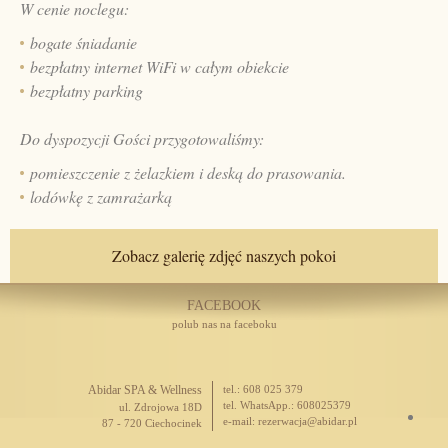
W cenie noclegu:
bogate śniadanie
bezpłatny internet WiFi w całym obiekcie
bezpłatny parking
Do dyspozycji Gości przygotowaliśmy:
pomieszczenie z żelazkiem i deską do prasowania.
lodówkę z zamrażarką
Zobacz galerię zdjęć naszych pokoi
FACEBOOK
polub nas na faceboku
Abidar SPA & Wellness
tel.: 608 025 379
tel. WhatsApp.: 608025379
ul. Zdrojowa 18D
e-mail:
rezerwacja@abidar.pl
87 - 720 Ciechocinek