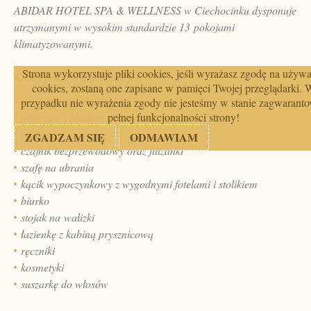
ABIDAR HOTEL SPA & WELLNESS w Ciechocinku dysponuje
utrzymanymi w wysokim standardzie 13 pokojami
klimatyzowanymi.
Strona wykorzystuje pliki cookies, jeśli wyrażasz zgodę na używ
Każdy pokój wyposażony jest w:
cookies, zostaną one zapisane w pamięci Twojej przeglądarki. 
wygodne szerokie łóżko
przypadku nie wyrażenia zgody nie jesteśmy w stanie zagwarant
telewizor z płaskim ekranem
pełnej funkcjonalności strony!
telefon
ZGADZAM SIĘ
ODMAWIAM
czajnik bezprzewodowy oraz filiżanki
szafę na ubrania
kącik wypoczynkowy z wygodnymi fotelami i stolikiem
biurko
stojak na walizki
łazienkę z kabiną prysznicową
ręczniki
kosmetyki
suszarkę do włosów