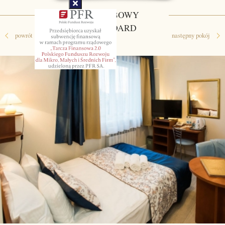
2-OSOBOWY
STANDARD
powrót
następny pokój