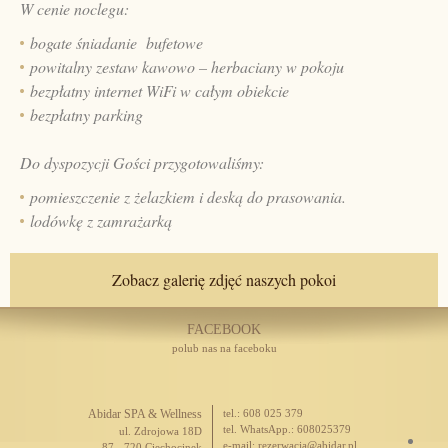
W cenie noclegu:
bogate śniadanie bufetowe
powitalny zestaw kawowo – herbaciany w pokoju
bezpłatny internet WiFi w całym obiekcie
bezpłatny parking
Do dyspozycji Gości przygotowaliśmy:
pomieszczenie z żelazkiem i deską do prasowania.
lodówkę z zamrażarką
Zobacz galerię zdjęć naszych pokoi
FACEBOOK
polub nas na faceboku
Abidar SPA & Wellness
tel.: 608 025 379
tel. WhatsApp.: 608025379
ul. Zdrojowa 18D
e-mail:
rezerwacja@abidar.pl
87 - 720 Ciechocinek