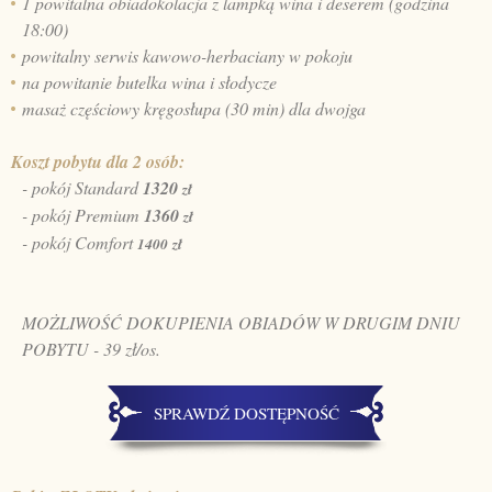
1 powitalna obiadokolacja z lampką wina i deserem (godzina
18:00)
powitalny serwis kawowo-herbaciany w pokoju
na powitanie butelka wina i słodycze
masaż częściowy kręgosłupa (30 min) dla dwojga
Koszt pobytu dla 2 osób:
- pokój Standard
1320
zł
- pokój Premium
1360
zł
- pokój Comfort
1400
zł
MOŻLIWOŚĆ DOKUPIENIA OBIADÓW W DRUGIM DNIU
POBYTU - 39 zł/os.
SPRAWDŹ DOSTĘPNOŚĆ