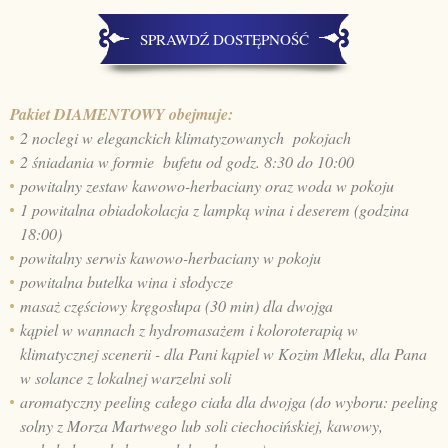
SPRAWDŹ DOSTĘPNOŚĆ
Pakiet DIAMENTOWY obejmuje:
2 noclegi w eleganckich klimatyzowanych pokojach
2 śniadania w formie bufetu od godz. 8:30 do 10:00
powitalny zestaw kawowo-herbaciany oraz woda w pokoju
1 powitalna obiadokolacja z lampką wina i deserem (godzina
18:00)
powitalny serwis kawowo-herbaciany w pokoju
powitalna butelka wina i słodycze
masaż częściowy kręgosłupa (30 min) dla dwojga
kąpiel w wannach z hydromasażem i koloroterapią w
klimatycznej scenerii - dla Pani kąpiel w Kozim Mleku, dla Pana
w solance z lokalnej warzelni soli
aromatyczny peeling całego ciała dla dwojga (do wyboru: peeling
solny z Morza Martwego lub soli ciechocińskiej, kawowy,