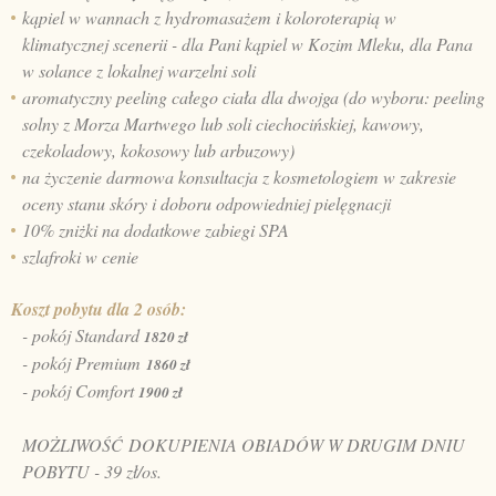
kąpiel w wannach z hydromasażem i koloroterapią w
klimatycznej scenerii - dla Pani kąpiel w Kozim Mleku, dla Pana
w solance z lokalnej warzelni soli
aromatyczny peeling całego ciała dla dwojga (do wyboru: peeling
solny z Morza Martwego lub soli ciechocińskiej, kawowy,
czekoladowy, kokosowy lub arbuzowy)
na życzenie darmowa konsultacja z kosmetologiem w zakresie
oceny stanu skóry i doboru odpowiedniej pielęgnacji
10% zniżki na dodatkowe zabiegi SPA
szlafroki w cenie
Koszt pobytu dla 2 osób:
- pokój Standard
1820 zł
- pokój Premium
1860 zł
- pokój Comfort
1900 zł
MOŻLIWOŚĆ DOKUPIENIA OBIADÓW W DRUGIM DNIU
POBYTU - 39 zł/os.