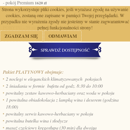
- pokój Premium
1620 zł
- pokój Comfort
Strona wykorzystuje pliki cookies, jeśli wyrażasz zgodę na używanie
1660 zł
cookies, zostaną one zapisane w pamięci Twojej przeglądarki. W
przypadku nie wyrażenia zgody nie jesteśmy w stanie zagwarantować
MOŻLIWOŚĆ DOKUPIENIA OBIADÓW W DRUGIM DNIU
pełnej funkcjonalności strony!
POBYTU - 39 zł/os.
ZGADZAM SIĘ
ODMAWIAM
SPRAWDŹ DOSTĘPNOŚĆ
Pakiet PLATYNOWY obejmuje:
2 noclegi w eleganckich klimatyzowanych pokojach
2 śniadania w formie bufetu od godz. 8:30 do 10:00
powitalny zestaw kawowo-herbaciany oraz woda w pokoju
1 powitalna obiadokolacja z lampką wina i deserem (godzina
18:00)
powitalny serwis kawowo-herbaciany w pokoju
powitalna butelka wina i słodycze
masaż częściowy kręgosłupa (30 min) dla dwojga