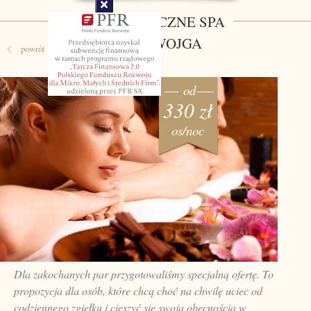
ROMANTYCZNE SPA
DLA DWOJGA
powrót
od
330 zł
os/noc
Dla zakochanych par przygotowaliśmy specjalną ofertę. To
propozycja dla osób, które chcą choć na chwilę uciec od
codziennego zgiełku i cieszyć się swoją obecnością w