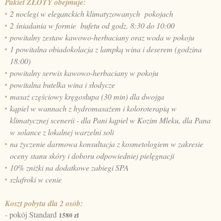
Pakiet ZŁOTY obejmuje:
2 noclegi w eleganckich klimatyzowanych pokojach
2 śniadania w formie bufetu od godz. 8:30 do 10:00
powitalny zestaw kawowo-herbaciany oraz woda w pokoju
1 powitalna obiadokolacja z lampką wina i deserem (godzina
18:00)
powitalny serwis kawowo-herbaciany w pokoju
powitalna butelka wina i słodycze
masaż częściowy kręgosłupa (30 min) dla dwojga
kąpiel w wannach z hydromasażem i koloroterapią w
klimatycznej scenerii - dla Pani kąpiel w Kozim Mleku, dla Pana
w solance z lokalnej warzelni soli
na życzenie darmowa konsultacja z kosmetologiem w zakresie
oceny stanu skóry i doboru odpowiedniej pielęgnacji
10% zniżki na dodatkowe zabiegi SPA
szlafroki w cenie
Koszt pobytu dla 2 osób:
- pokój Standard
1580 zł