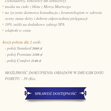
czekoladowy, kokosowy lub arbuzowy)
maska na ciało z błota z Morza Martwego
na życzenie darmowa konsultacja z kosmetologiem w zakresie
oceny stanu skóry i doboru odpowiedniej pielęgnacji
10% zniżki na dodatkowe zabiegi SPA
szlafroki w cenie
Koszt pobytu dla 2 osób:
- pokój Standard
2060 zł
- pokój Premium
2100 zł
- pokój Comfort
2140 zł
MOŻLIWOŚĆ DOKUPIENIA OBIADÓW W DRUGIM DNIU
POBYTU - 39 zł/os.
SPRAWDŹ DOSTĘPNOŚĆ