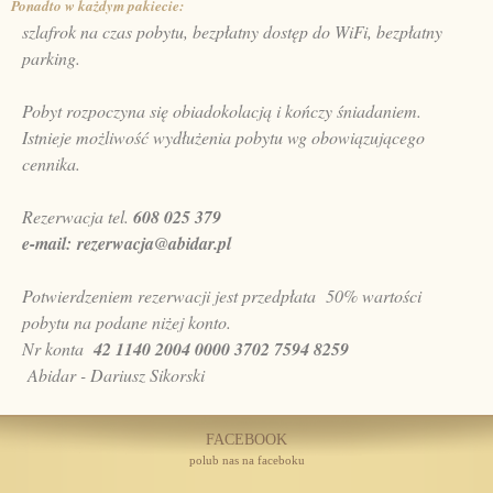
Ponadto w każdym pakiecie:
szlafrok na czas pobytu, bezpłatny dostęp do WiFi, bezpłatny
parking.
Pobyt rozpoczyna się obiadokolacją i kończy śniadaniem.
Istnieje możliwość wydłużenia pobytu wg obowiązującego
cennika.
Rezerwacja tel.
608 025 379
e-mail:
rezerwacja@abidar.pl
Potwierdzeniem rezerwacji jest przedpłata 50% wartości
pobytu na podane niżej konto.
Nr konta
42 1140 2004 0000 3702 7594 8259
Abidar - Dariusz Sikorski
FACEBOOK
polub nas na faceboku